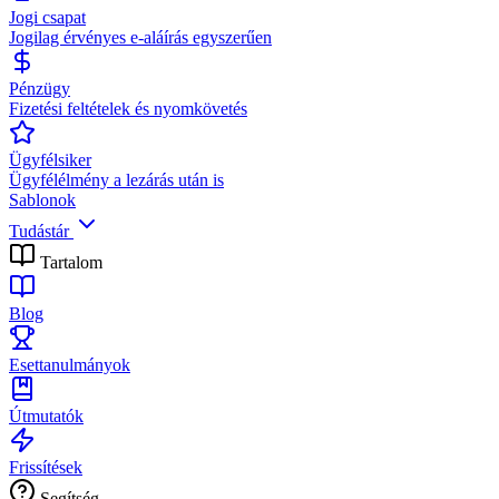
Jogi csapat
Jogilag érvényes e-aláírás egyszerűen
Pénzügy
Fizetési feltételek és nyomkövetés
Ügyfélsiker
Ügyfélélmény a lezárás után is
Sablonok
Tudástár
Tartalom
Blog
Esettanulmányok
Útmutatók
Frissítések
Segítség