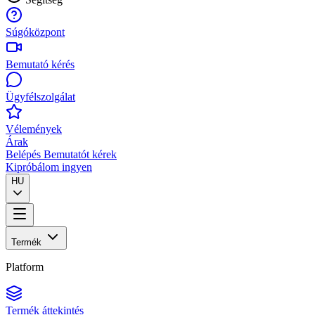
Súgóközpont
Bemutató kérés
Ügyfélszolgálat
Vélemények
Árak
Belépés
Bemutatót kérek
Kipróbálom ingyen
HU
Termék
Platform
Termék áttekintés