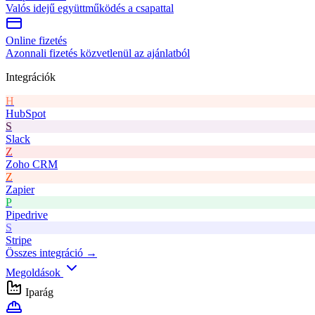
Valós idejű együttműködés a csapattal
Online fizetés
Azonnali fizetés közvetlenül az ajánlatból
Integrációk
H
HubSpot
S
Slack
Z
Zoho CRM
Z
Zapier
P
Pipedrive
S
Stripe
Összes integráció →
Megoldások
Iparág