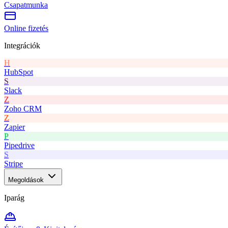
Csapatmunka
Online fizetés
Integrációk
H
HubSpot
S
Slack
Z
Zoho CRM
Z
Zapier
P
Pipedrive
S
Stripe
Megoldások
Iparág