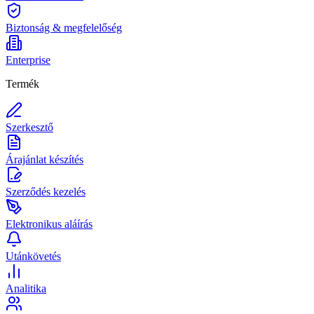
Biztonság & megfelelőség
Enterprise
Termék
Szerkesztő
Árajánlat készítés
Szerződés kezelés
Elektronikus aláírás
Utánkövetés
Analitika