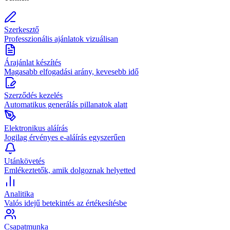
Szerkesztő
Professzionális ajánlatok vizuálisan
Árajánlat készítés
Magasabb elfogadási arány, kevesebb idő
Szerződés kezelés
Automatikus generálás pillanatok alatt
Elektronikus aláírás
Jogilag érvényes e-aláírás egyszerűen
Utánkövetés
Emlékeztetők, amik dolgoznak helyetted
Analitika
Valós idejű betekintés az értékesítésbe
Csapatmunka