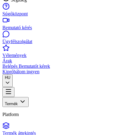
Súgóközpont
Bemutató kérés
Ügyfélszolgálat
Vélemények
Árak
Belépés
Bemutatót kérek
Kipróbálom ingyen
HU
Termék
Platform
Termék áttekintés