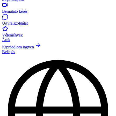
Bemutató kérés
Ügyfélszolgálat
Vélemények
Árak
Kipróbálom ingyen
Belépés