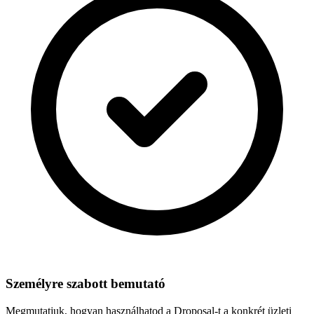
Személyre szabott bemutató
Megmutatjuk, hogyan használhatod a Droposal-t a konkrét üzleti