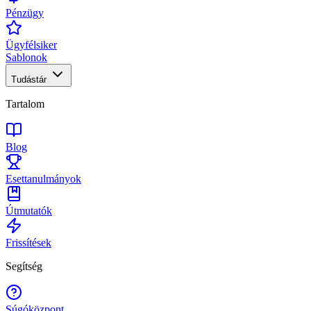
Pénzügy
Ügyfélsiker
Sablonok
Tudástár
Tartalom
Blog
Esettanulmányok
Útmutatók
Frissítések
Segítség
Súgóközpont