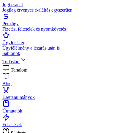
Jogi csapat
Jogilag érvényes e-aláírás egyszerűen
Pénzügy
Fizetési feltételek és nyomkövetés
Ügyfélsiker
Ügyfélélmény a lezárás után is
Sablonok
Tudástár
Tartalom
Blog
Esettanulmányok
Útmutatók
Frissítések
Segítség