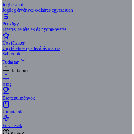
Jogi csapat
Jogilag érvényes e-aláírás egyszerűen
Pénzügy
Fizetési feltételek és nyomkövetés
Ügyfélsiker
Ügyfélélmény a lezárás után is
Sablonok
Tudástár
Tartalom
Blog
Esettanulmányok
Útmutatók
Frissítések
Segítség