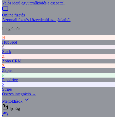
Valós idejű együttműködés a csapattal
Online fizetés
Azonnali fizetés közvetlenül az ajánlatból
Integrációk
H
HubSpot
S
Slack
Z
Zoho CRM
Z
Zapier
P
Pipedrive
S
Stripe
Összes integráció →
Megoldások
Iparág