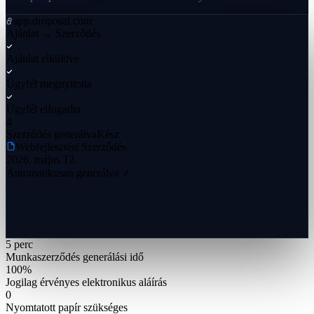
app.droposal.com
Ajánlat → Szerződés
Ajánlat elküldve
Ügyfél megnyitotta
Ügyfél elfogadta
4
Szerződés generálva
Kész
Webfejlesztési Szerződés
2026. május 12.
Automatikusan generálva ✓
5 perc
Munkaszerződés generálási idő
100%
Jogilag érvényes elektronikus aláírás
0
Nyomtatott papír szükséges