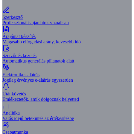
Szerkesztő
Professzionális ajánlatok vizuálisan
Árajánlat készítés
Magasabb elfogadási arány, kevesebb idő
Szerződés kezelés
Automatikus generálás pillanatok alatt
Elektronikus aláírás
Jogilag érvényes e-aláírás egyszerűen
Utánkövetés
Emlékeztetők, amik dolgoznak helyetted
Analitika
Valós idejű betekintés az értékesítésbe
Csapatmunka