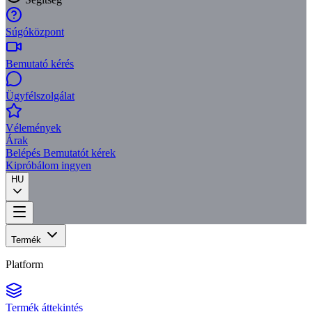
Súgóközpont
Bemutató kérés
Ügyfélszolgálat
Vélemények
Árak
Belépés
Bemutatót kérek
Kipróbálom ingyen
HU
Termék
Platform
Termék áttekintés