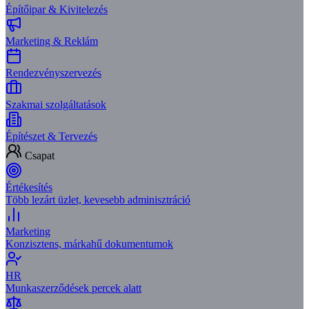
Építőipar & Kivitelezés
Marketing & Reklám
Rendezvényszervezés
Szakmai szolgáltatások
Építészet & Tervezés
Csapat
Értékesítés
Több lezárt üzlet, kevesebb adminisztráció
Marketing
Konzisztens, márkahű dokumentumok
HR
Munkaszerződések percek alatt