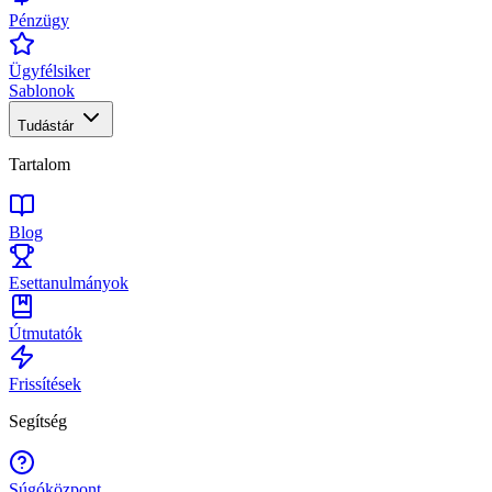
Pénzügy
Ügyfélsiker
Sablonok
Tudástár
Tartalom
Blog
Esettanulmányok
Útmutatók
Frissítések
Segítség
Súgóközpont