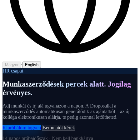
·
Magyar
English
HR csapat
Munkaszerződések percek alatt. Jogilag
érvényes.
Adj munkát és írj alá ugyanazon a napon. A Droposallal a
munkaszerződés automatikusan generálódik az ajánlatból – az új
kolléga elektronikusan aláírja, te pedig azonnal letöltheted.
Kipróbálom ingyen
Bemutatót kérek
14 napos próbaidőszak · Nem kell bankkártya