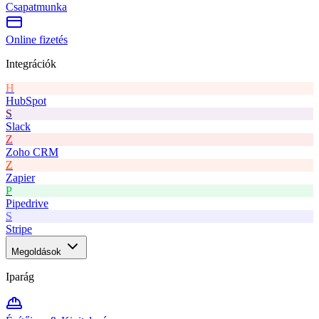
Csapatmunka
Online fizetés
Integrációk
H
HubSpot
S
Slack
Z
Zoho CRM
Z
Zapier
P
Pipedrive
S
Stripe
Megoldások
Iparág