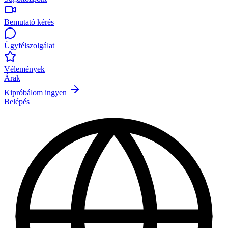
Bemutató kérés
Ügyfélszolgálat
Vélemények
Árak
Kipróbálom ingyen
Belépés